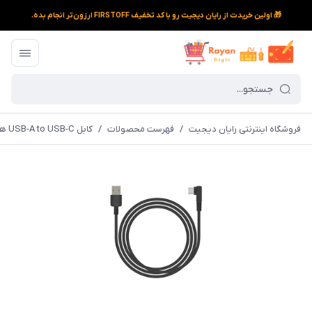
🎁 اولین خریدت از رایان دیجیت رو با کد تخفیف FIRSTOFF ارزون‌تر انجام بده.
فروشگاه اینترنتی رایان دیجیت
/
فهرست محصولات
/
کابل USB-A to USB-C هوئیون مدل UC03