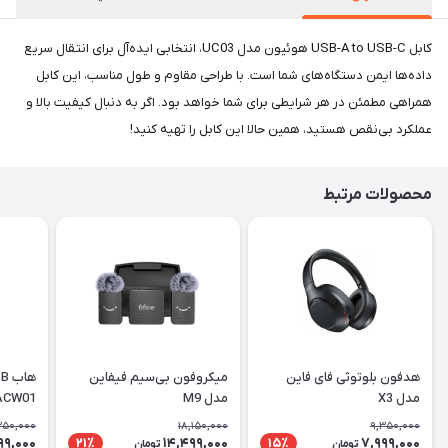
کابل USB-A to USB-C هوئیون مدل UC03، انتخابی ایده‌آل برای انتقال سریع
داده‌ها ایمن دستگاه‌های شما است. با طراحی مقاوم و طول مناسب، این کابل
همراهی مطمئن در هر شرایطی برای شما خواهد بود. اگر به دنبال کیفیت بالا و
عملکرد بی‌نقص هستید، همین حالا این کابل را تهیه کنید!
محصولات مرتبط
هدفون بلوتوثی فای فاین
میکروفون بی‌سیم فیفاین
مدل X3
مدل M9
ACW01
350,000
18,150,000
9,350,000
99,000
14,499,000
7,999,000
21٪
15٪
تومان
تومان