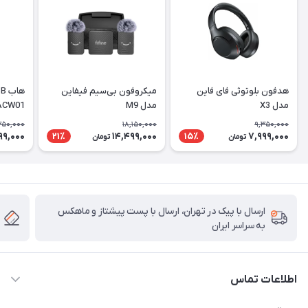
هدفون بلوتوثی فای فاین
میکروفون بی‌سیم فیفاین
مدل X3
مدل M9
ACW01
350,000
18,150,000
9,350,000
99,000
14,499,000
7,999,000
21٪
15٪
تومان
تومان
ارسال با پیک در تهران، ارسال با پست پیشتاز و ماهکس
به سراسر ایران
اطلاعات تماس
۰۲۱91095320 - 09120057355 - 09915561288