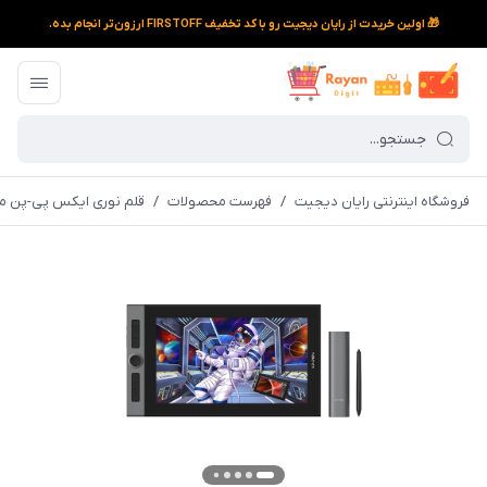
🎁 اولین خریدت از رایان دیجیت رو با کد تخفیف FIRSTOFF ارزون‌تر انجام بده.
فروشگاه اینترنتی رایان دیجیت
/
فهرست محصولات
/
قلم نوری ایکس پی-پن مدل t Pro 16