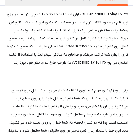
XP Pen Artist Display 16 Pro دارای ابعاد 30 × 321 × 517 میلی‌متر است و وزن
این قلم در حدود 1800 گرم است. در جعبه بسته بندی این قلم، یک دفترچه‌ی
رهنما، یک دستکش طراحی، یک کابل USB-C، یک استند قلم و 8 نوک قلم را
دریافت خواهید کرد که به کامل تر شدن این سیستم کمک می‌کند. ابعاد سطح
فعال این قلم در حدود 268.11344.16x193.59 میلی متر است که سطح گسترده
کاری را برای شما فراهم می‌کند و طراحان به سادگی می‌توانند با استفاده از تبلت
ایکس پی پن Artist Display 16 Pro به طراحی طرح مورد نظر خود بپردازند.
یکی از ویژگی‌های مهم قلم نوری RPS به شمار می‌رود. یک مثال برای توضیح
کارکرد RPS می‌زنیم.هنگامی که شما قلم دیجیتال خود را بر روی سطح تبلت
می‌کشید و یا آن را فشار می‌دهید و یا حتی اگر قلم را جا به جا کنید، اطلاعات
بسیار زیادی باید به سیستم منتقل شود. این سرعت انتقال لحظه‌ای بسیار با
اهمیت است چرا که در همان لحظه که شما خط را بر روی تبلت خود می‌کشید،
باید این خط با مقدار زمان کمی تاخیر بر روی مانیتور شما منتقل شود و پدیدار