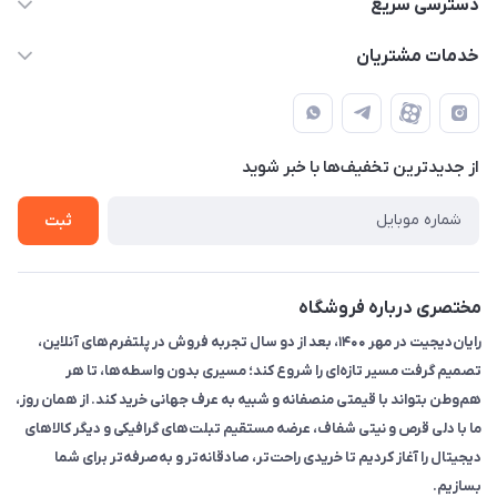
دسترسی سریع
info@rayandigit.ir
حساب کاربری
خدمات مشتریان
تهران - خیابان انقلاب - ابتدای خیابان فلسطین شمالی (برای خرید
مجله فروشگاه
قوانین و مقررات
حضوری از قبل با پشتیبان های فروشگاه هماهنگ کنید)
لیست محصولات
حریم خصوصی
تماس با ما
از جدید‌ترین تخفیف‌ها با‌ خبر شوید
راهنما
ثبت
مختصری درباره فروشگاه
رایان‌دیجیت در مهر ۱۴۰۰، بعد از دو سال تجربه فروش در پلتفرم‌های آنلاین،
تصمیم گرفت مسیر تازه‌ای را شروع کند؛ مسیری بدون واسطه‌ها، تا هر
هم‌وطن بتواند با قیمتی منصفانه و شبیه به عرف جهانی خرید کند. از همان روز،
ما با دلی قرص و نیتی شفاف، عرضه مستقیم تبلت‌های گرافیکی و دیگر کالاهای
دیجیتال را آغاز کردیم تا خریدی راحت‌تر، صادقانه‌تر و به‌صرفه‌تر برای شما
بسازیم.