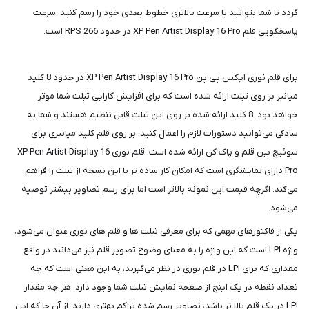
گردد تا شما بتوانید با سرعت بالاتری خطوط بعدی خود را رسم کنید. سرعت
پاسخگویی قلم XP Pen Artist Display 16 Pro در حدود 266 RPS است.
برای قلم نوری ایکس پی پن XP Pen Artist Display 16 Pro در حدود 8 کلید
میانبر بر روی تبلت ارائه شده است که برای افزایش کارایی تبلت شما موثر
خواهد بود. 8 کلید ارائه شده بر روی این تبلت قابل تنظیم هستند و شما به
سادگی می‌توانید دستورات لازم را اعمال کنید. بر روی قلم کلید میانبری برای
سوئیچ بین قلم و پاک کن ارائه شده است. قلم نوری XP Pen Artist Display 16
Pro دارای نمایشگری است که امکان کار ساده تر با این نسخه از تبلت را فراهم
می‌کند. اگرچه قیمت این نمونه بالاتر است اما برای رسم تصاویر بیشتر توصیه
می‌شود.
یکی از فاکتورهای مهمی که برای معرفی تبلت ها و قلم های نوری عنوان می‌شود،
واژه LPI است که این واژه را به معنای وضوح تصویر قلم نیز می‌دانند.در واقع
مقداری که برای LPI در قلم نوری در نظر می‌گیرند، به این معنی است که چه
تعداد نقطه در یک اینچ از صفحه نمایش تبلت شما وجود دارد. هر چه مقدار
LPI در یک قلم بالا تر باشد، تصاویر رسم شده تراکم بهتری دارند. از آن جا که این