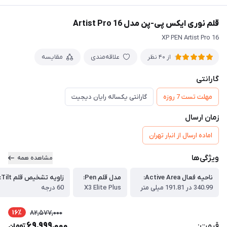
قلم نوری ایکس پی-پن مدل Artist Pro 16
XP PEN Artist Pro 16
علاقه‌مندی
مقایسه
از 40 نظر
گارانتی
مهلت تست 7 روزه
گارانتی یکساله رایان دیجیت
زمان ارسال
اماده ارسال از انبار تهران
ویژگی‌ها
مشاهده همه
ناحیه فعال Active Area:
مدل قلم Pen:
زاویه تشخیص قلم Tilt:
340.99 در 191.81 میلی متر
X3 Elite Plus
60 درجه
16٪
82,577,000
69,999,000
قیمت:
تومان