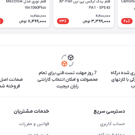
ل CamShield Pro
قلم یدک ایکس پی-پن XP-Pen
قلم نوری مدل Mezzrow
Vin1060Plus
PA1 - SPE43
10,450,000
4,400,000
8,499,000
3,399,000
٪
23٪
20٪
تومان
تومان
ری شده درگاه
7 روز مهلت تست فنی برای تمام
ی با کارتهای
محصولات و امکان انتخاب گارانتی
ضمانت اصل ب
ب
رایان دیجیت
فروخته شده
دسترسی سریع
خدمات مشتریان
حساب کاربری
قوانین و مقررات