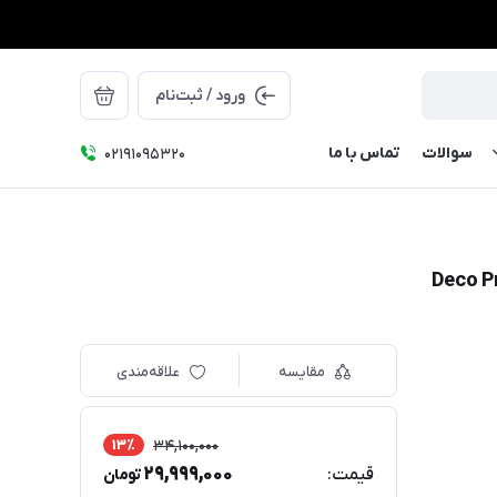
ورود / ثبت‌نام
سوالات
تماس با ما
۰۲۱91095320
مقایسه
علاقه‌مندی
13٪
34,100,000
29,999,000
قیمت:
تومان