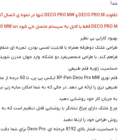
شد!
تفاوت DECO PRO M و DECO PRO MW تنها در نحوه ی اتصال آنها به کامپیوتر می باشد.
DECO PRO M فقط با کابل به سیستم متصل می شود اما DECO PRO MW هم با کابل و هم بدون کابل (با بلوتوث) امکان اتصال به سیستم را داراست.
بهبود کارایی بی نظیر
طراحی غلتک دوطرفه همراه با قابلیت لمسی بودن، تجربه ای متفاوت
فراهم کند. با طراحی منحصربفرد دو غلتکه، وارد جهان مدرن شوید؛ 
حساسیت زاویه قلم طبیعی
قلم نوری o MW
طبیعی تری را ارائه می دهد. در حالی که به شما امکان سایه زنی نیز
به جریان کار خود روشنایی دهید
چرخ غلتک دارای چراغ نشانگر با روشنایی قابل تنظیم است که به 
روش طراحی خود را ارتقا دهید
با حساسیت فشار بالای 8192 مرحله ای، Deco Pro برای شما دقت و کنترل بالایی فراهم می کند. با استفاده از قلم جدید بدون باتری اش، می توانید خطوط ظریف را به صورت فوق العاده طبیعی و روان خلق کنید.