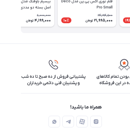
قلم نوری اکس پی.پن مدل Deco
بیسیم باوفنگ مدل BF-888s
Pro Small
اصل بسته دو عددی
6,000,000
24,194,500
4,199,000
21,995,000
31٪
10٪
19
تومان
تومان
ودن تمام کالاهای
پشتیبانی فروش از ده صبح تا ده شب
 در این فروشگاه
و پشتیبان فنی دائمی خریداران
همراه ما باشید!