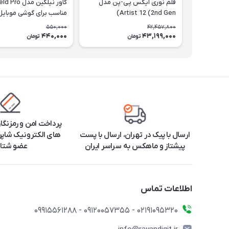
قلم نوری ایکس پی-پن مدل
کاور نیلکین مد
Artist 12 (2nd Gen)
مناسب برای گوشی موبایل
سامسونگ Galaxy S22 Ultra
550,000
42,457,800
440,000
43,199,000
تومان
تومان
پرداخت امن و رمزنگا
ارسال با پیک در تهران، ارسال با پست
های الکترونیک شاپرک
پیشتاز و ماهکس به سراسر ایران
عضو شتا
اطلاعات تماس
۰۲۱91095320 - 09120057355 - 09915561288