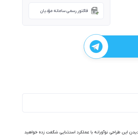
فاکتور رسمی سامانه مؤدیان
ت XP-Pen، در ابتدای کار جایزه Reddot 2019 و جایزه بهترین طراحی 2018 دریافت کرد. برای دیدن این طراحی نوآورانه با عملکرد استثنایی شگفت زده خواهید