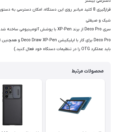
دسترسی بیشتر
قرارگیری 8 کلید میانبر روی این دستگاه، امکان دسترسی به دستورات تنظیم شده از طرف خودتان را می دهد تا بتوانید کنترل و بهره وری بیشتری روی کارتان داشته باشید.
شیک و صیقلی
سری Deco Pro از برند XP-Pen با پوشش آلومینیومی ساخته شده و مجهز شده است به صفحه نسبتا منحنی شکل به ضخامت 7 میلی متر که باعث زیبایی و صیقلی بودن ظاهری آن شده است.
باید عملکرد OTG را در تنظیمات دستگاه خود فعال کنید.)
محصولات مرتبط