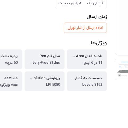
گارانتی یک ساله رایان دیجیت
زمان ارسال
اماده ارسال از انبار تهران
ویژگی‌ها
ناحیه فعال Active Area:
مدل قلم Pen:
11 در 6 اینچ
PA1 Battery-Free Stylus
60 درجه
حساسیت به فشار Pressure Sensitivity:
رزولوشن Resolution:
مشاهده
8192 Levels
5080 LPI
همه ویژگی‌ه