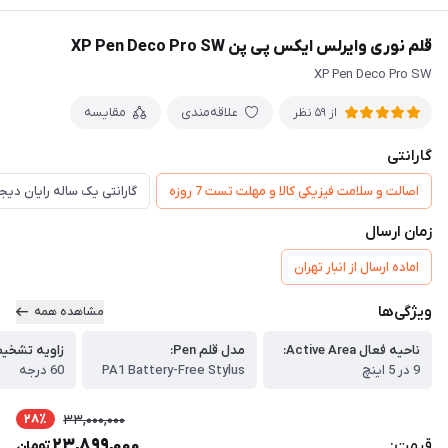
قلم نوری وایرلس ایکس پی پن XP Pen Deco Pro SW
XP Pen Deco Pro SW
علاقه‌مندی
مقایسه
از 59 نظر
گارانتی
اصالت و سلامت فیزیکی کالا و مهلت تست 7 روزه
گارانتی یک ساله رایان دی
زمان ارسال
اماده ارسال از انبار تهران
ویژگی‌ها
مشاهده همه
ناحیه فعال Active Area:
مدل قلم Pen:
زاویه تشخیص قل
9 در 5 اینچ
PA1 Battery-Free Stylus
60 درجه
28٪
33,000,000
23,899,000
قیمت:
تومان