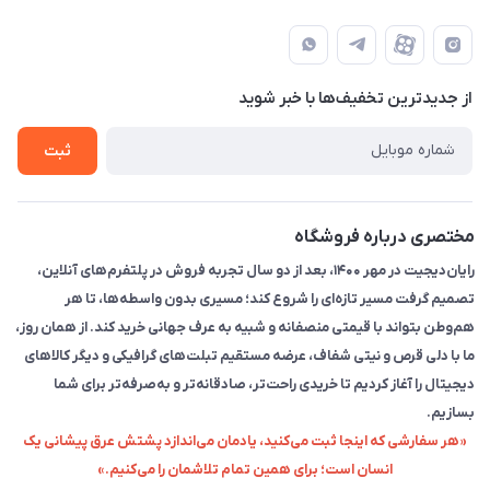
تهران - خیابان انقلاب - ابتدای خیابان فلسطین شمالی (برای خرید
مجله فروشگاه
قوانین و مقررات
حضوری از قبل با پشتیبان های فروشگاه هماهنگ کنید)
لیست محصولات
حریم خصوصی
تماس با ما
از جدید‌ترین تخفیف‌ها با‌ خبر شوید
راهنما
ثبت
مختصری درباره فروشگاه
رایان‌دیجیت در مهر ۱۴۰۰، بعد از دو سال تجربه فروش در پلتفرم‌های آنلاین،
تصمیم گرفت مسیر تازه‌ای را شروع کند؛ مسیری بدون واسطه‌ها، تا هر
هم‌وطن بتواند با قیمتی منصفانه و شبیه به عرف جهانی خرید کند. از همان روز،
ما با دلی قرص و نیتی شفاف، عرضه مستقیم تبلت‌های گرافیکی و دیگر کالاهای
دیجیتال را آغاز کردیم تا خریدی راحت‌تر، صادقانه‌تر و به‌صرفه‌تر برای شما
بسازیم.
«هر سفارشی که اینجا ثبت می‌کنید، یادمان می‌اندازد پشتش عرق پیشانی یک
انسان است؛ برای همین تمام تلاشمان را می‌کنیم.»