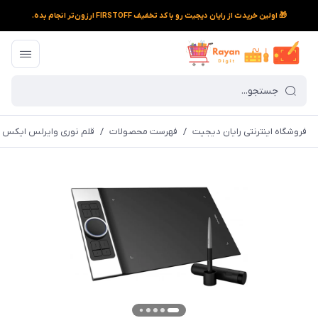
🎁 اولین خریدت از رایان دیجیت رو با کد تخفیف FIRSTOFF ارزون‌تر انجام بده.
فروشگاه اینترنتی رایان دیجیت
/
فهرست محصولات
/
قلم نوری وایرلس ایکس پی پن o Pro SW