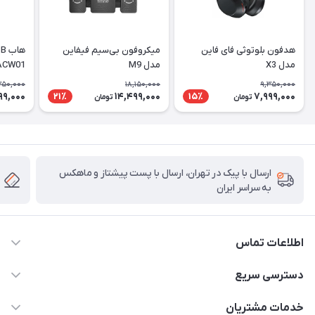
هدفون بلوتوثی فای فاین
میکروفون بی‌سیم فیفاین
مدل X3
مدل M9
ACW01
350,000
18,150,000
9,350,000
99,000
14,499,000
7,999,000
21٪
15٪
تومان
تومان
ارسال با پیک در تهران، ارسال با پست پیشتاز و ماهکس
به سراسر ایران
اطلاعات تماس
۰۲۱91095320 - 09120057355 - 09915561288
دسترسی سریع
info@rayandigit.ir
حساب کاربری
خدمات مشتریان