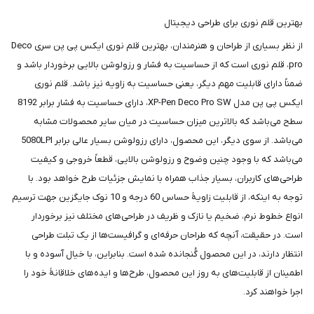
بهترین قلم نوری برای طراحی دیجیتال
از نظر بسیاری از طراحان و هنرمندان، بهترین قلم نوری ایکس پی پن سری Deco
pro، قلم نوری است که از حساسیت به فشار و رزولوشن بالایی برخوردار باشد و
ضمناً دارای قابلیت مهم دیگر، یعنی حساسیت به زاویه نیز باشد. قلم نوری
ایکس پی پن مدل XP-Pen Deco Pro SW، دارای حساسیت به فشار برابر 8192
سطح می‌باشد که بالاترین میزان حساسیت در میان سایر محصولات مشابه
می‌باشد. از سوی دیگر، این محصول، دارای رزولوشن بسیار عالی برابر 5080LPI
می‌باشد که با وجود چنین وضوح و رزولوشن بالایی، قطعاً خروجی و کیفیت
طراحی‌های کاربران، بسیار جذاب همراه با نمایش جزئیات طرح خواهد بود. با
توجه به اینکه، از قابلیت زاویۀ حساس 60 درجه و 10 نوک جایگزین جهت ترسیم
انواع خطوط نرم، ضخیم یا نازک و ظریف در طراحی‌های مختلف نیز برخوردار
است. در حقیقت، آنچه که طراحان حرفه‌ای و گرافیست‌ها از یک تبلت طراحی
انتظار دارند، در این محصول گُنجانده شده است. بنابراین، با خیال آسوده و با
اطمینان از قابلیت‌های به روز این محصول، طرح‌ها و ایده‌های خلاقانۀ خود را
اجرا خواهند کرد.