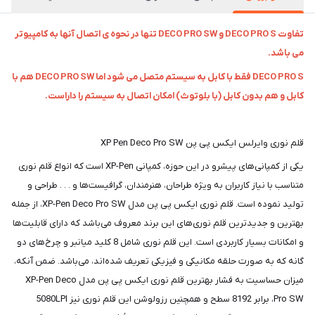
تفاوت DECO PRO S و DECO PRO SW تنها در نحوه ی اتصال آنها به کامپیوتر
می باشد.
DECO PRO S فقط با کابل به سیستم متصل می شود اما DECO PRO SW هم با
کابل و هم بدون کابل (با بلوتوث) امکان اتصال به سیستم را داراست.
قلم نوری وایرلس ایکس پی پن XP Pen Deco Pro SW
یکی از کمپانی‌های پیشرو در این حوزه، کمپانی XP-Pen است که انواع قلم نوری
متناسب با نیاز کاربران به ویژه طراحان، هنرمندان، گرافیست‌ها و . . . طراحی و
تولید نموده است. قلم نوری ایکس پی پن مدل XP-Pen Deco Pro SW، از جمله
بهترین و جدیدترین قلم نوری‌های این برند معروف می‌باشد که دارای قابلیت‌ها
و امکانات بسیار کاربردی است. این قلم نوری شامل 8 کلید میانبر و چرخ‌های دو
گانه که به صورت حلقه مکانیکی و فیزیکی تعریف شده‌اند، می‌باشد. ضمن آنکه،
میزان حساسیت به فشار بهترین قلم نوری ایکس پی پن مدل XP-Pen Deco
Pro SW، برابر 8192 سطح و همچنین رزولوشن این قلم نوری نیز 5080LPI