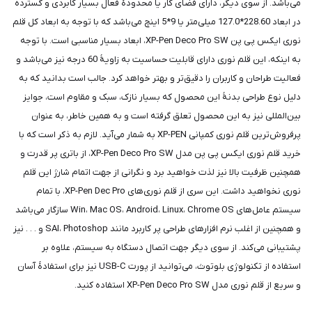
می‌باشد. از سوی دیگر، دارای فضای کار یا محدودۀ فعال بسیار کابردی و گسترده
در ابعاد 228.60*127.0 میلی‌متر یا 9*5 اینچ می‌باشد که با توجه به ابعاد کل قلم
نوری ایکس پی پن XP-Pen Deco Pro SW، ابعاد بسیار مناسبی است. با توجه
به اینکه، این قلم نوری دارای قابلیت حساسیت به زاویۀ 60 درجه نیز می‌باشد و
فعالیت طراحان و کاربران را دقیق‌تر و بهتر خواهد کرد. جالب است بدانید که به
دلیل نوع طراحی بدنۀ این محصول که بسیار نازک، سبک و مقاوم است، جوایز
بین‌المللی نیز به این محصول تعلق گرفته است و به همین خاطر، به عنوان
پرفروش‌ترین قلم نوری کمپانی XP-PEN به شمار می‌آید. لازم به ذکر است که با
خرید قلم نوری ایکس پی پن مدل XP-Pen Deco Pro SW، از باتری پر قدرت و
همچنین ظرفیت بالا نیز لذت خواهید برد و نگرانی از جهت اتمام شارژ این قلم
نوری نخواهید داشت. این سری از قلم نوری‌های XP-Pen Dec Pro، با تمام
سیستم عامل‌های Win، Mac OS، Android، Linux، Chrome OS سازگار می‌باشد
و همچنین از اغلب نرم افزارهای طراحی پر کاربرد مانند SAI، Photoshop و . . . نیز
پشتیبانی می‌کند. از سوی دیگر جهت اتصال دستگاه به سیستم، علاوه بر
استفاده از تکنولوژی بلوتوث، می‌توانید از پورت USB-C نیز برای استفادۀ آسان
و سریع از قلم نوری مدل XP-Pen Deco Pro SW استفاده کنید.