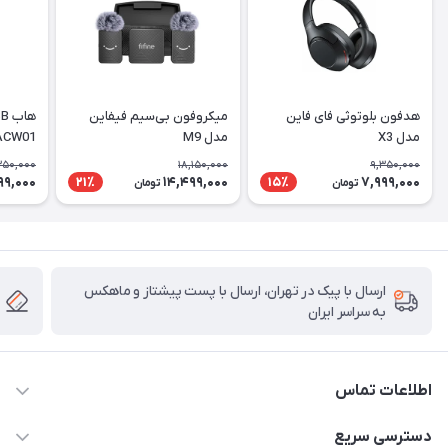
هدفون بلوتوثی فای فاین
میکروفون بی‌سیم فیفاین
مدل X3
مدل M9
ACW01
350,000
18,150,000
9,350,000
99,000
14,499,000
7,999,000
21٪
15٪
تومان
تومان
ارسال با پیک در تهران، ارسال با پست پیشتاز و ماهکس
به سراسر ایران
اطلاعات تماس
۰۲۱91095320 - 09120057355 - 09915561288
دسترسی سریع