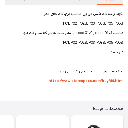
نگهدارنده قلم اکس پی پن مناسب برای قلم های مدل
P01, P02, P02S, P03, P03S, P05, P05S
مناسب deco 01v2 , deco 01v3 و سایر تبلت هایی که مدل قلم انها
P01, P02, P02S, P03, P03S, P05, P05S
می باشد.
لینک محصول در سایت رسمی اکس پی پن
https://www.storexppen.com/buy/88.html
محصولات مرتبط