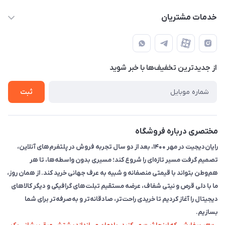
info@rayandigit.ir
حساب کاربری
خدمات مشتریان
تهران - خیابان انقلاب - ابتدای خیابان فلسطین شمالی (برای خرید
مجله فروشگاه
قوانین و مقررات
حضوری از قبل با پشتیبان های فروشگاه هماهنگ کنید)
لیست محصولات
حریم خصوصی
تماس با ما
از جدید‌ترین تخفیف‌ها با‌ خبر شوید
راهنما
ثبت
مختصری درباره فروشگاه
رایان‌دیجیت در مهر ۱۴۰۰، بعد از دو سال تجربه فروش در پلتفرم‌های آنلاین،
تصمیم گرفت مسیر تازه‌ای را شروع کند؛ مسیری بدون واسطه‌ها، تا هر
هم‌وطن بتواند با قیمتی منصفانه و شبیه به عرف جهانی خرید کند. از همان روز،
ما با دلی قرص و نیتی شفاف، عرضه مستقیم تبلت‌های گرافیکی و دیگر کالاهای
دیجیتال را آغاز کردیم تا خریدی راحت‌تر، صادقانه‌تر و به‌صرفه‌تر برای شما
بسازیم.