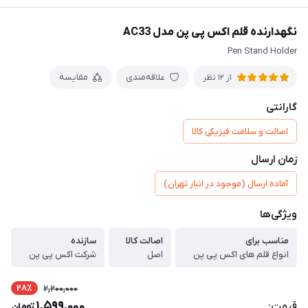
نگهدارنده قلم اکس پی پن مدل AC33
Pen Stand Holder
علاقه‌مندی
مقایسه
از 12 نظر
گارانتی
اصالت و سلامت فیزیکی کالا
زمان ارسال
آماده ارسال (موجود در انبار تهران)
ویژگی‌ها
مناسب برای
اصالت کالا
سازنده
انواع قلم های اکس پی پن
اصل
شرکت اکس پی پن
28٪
2,200,000
1,599,000
قیمت:
تومان